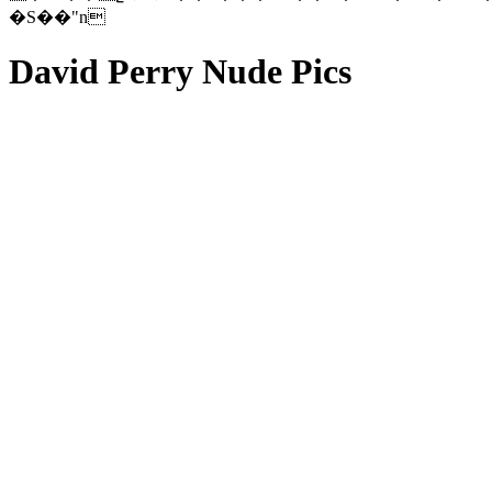
�S��"n
David Perry Nude Pics