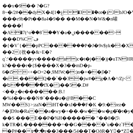
��x�9�� ?�G?
8~�/2#��dyX�4[ݝ�1�3�ܰ�ot�)JbJO�V{����c�4򻂃~����� >�Չ.�Y@��hS8���tΩ��c��F�
���e9b�Pt��8a4�9�� ��M��N�W&�n嚾
����!́
�A�7(^o۬��8`��Y�a�ݧt������>
���D%C`ڡ
�{�V`{��pPC��ܰ����P�J�9v$yk�\�
��2{㣞��&>E�?
q`:'�����yv����d|n)c�t�j��)j�uTN
k?����r�{$����X�3��mD�p-
6�i5 <+�O=2�,9M!W;�:)n�+��|ǐ�?
�r.���Q��`��3�jw#�g�A�^/Zj<
�Ե�����fX� )��5�.D#
<��ݗ�e������:B.!
�%4��w��N֎`���a�@B��C
MW��S}>:zaN�iHT��xI�ܽ��F�K �9ː�rez�
^�]D9n�Ra��a�wy�+��.�w��w�g�͂�t�
��S ���E��P�%H������ "��8�|5\
k�TR�L�������=��G����`u��z`F�׾x�S�D/vQ���ac�Y���)ry�ÿ��t�ȅ�0ƞ��\��8�)�q�ɠ��P+E��
�P#��ջ�:�e��3���/54��T�OðR�Y�*Z�